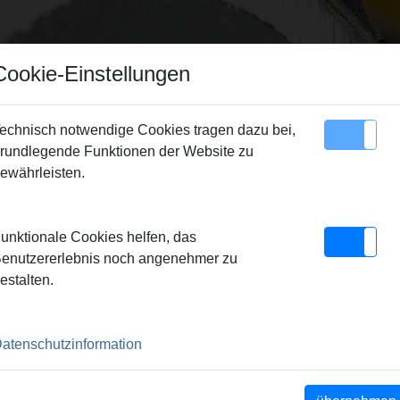
Cookie-Einstellungen
echnisch notwendige Cookies tragen dazu bei,
rundlegende Funktionen der Website zu
Sitemap
Kontakt
ewährleisten.
rne Produktion – Garant für die REMS Qualitätsprodukte.
unktionale Cookies helfen, das
ll vor Ort.
|
REMS - Partner des Fachhandels
|
REMS – Markts
enutzererlebnis noch angenehmer zu
n. Zur Förderung des gemeinsamen Verkaufs.
|
REMS - Überall v
estalten.
ODUKTION – GARANT FÜR 
.
atenschutzinformation
e eigenen Produktionswerke befinden sich in Waiblingen bei Stu