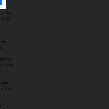
d
er, die
iellen
 ein
 im
tät der
gelmäßig
n und
der EG-
n