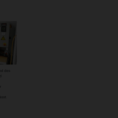
end des
d
r
ässt.