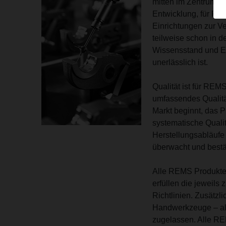
mitten im Zentrum d
Entwicklung, für Pr
Einrichtungen zur Ve
teilweise schon in d
Wissensstand und Er
unerlässlich ist.
Qualität ist für REM
umfassendes Qualitä
Markt beginnt, das 
systematische Qualit
Herstellungsabläufe 
überwacht und bestät
Alle REMS Produkte 
erfüllen die jeweil
Richtlinien. Zusätzl
Handwerkzeuge – all
zugelassen. Alle RE