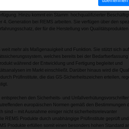
übernehmen
er deutschen High-Tech-Industrie. Dort stehen für Forschung un
oduktion und Qualitätssicherung hochmoderne Anlagen und
rfügung. Hinzu kommt ein Stamm hochqualifizierter Beschäftigt
er 4. Generation bei REMS arbeiten. Sie verfügen über den spez
fahrungsschatz, der für die Herstellung von Qualitätsprodukten
S weit mehr als Maßgenauigkeit und Funktion. Sie stützt sich auf
tssicherungssystem, welches bereits bei der Bedarfserfassung
Produkt während der Entwicklung und Fertigung begleitet und
ätsanalysen im Markt einschließt. Darüber hinaus wird die Quali
durch Prüfinstitute, die das GS-Sicherheitszeichen erteilen, re
igt.
entsprechen den Sicherheits- und Unfallverhütungsvorschrifte
s zutreffenden europäischen Normen gemäß den Bestimmungen 
ich sind – mit Ausnahme einiger nicht sicherheitsrelevanter
e REMS Produkte durch unabhängige Prüfinstitute geprüft und
MS Produkte erfüllen somit einen besonders hohen Standard a