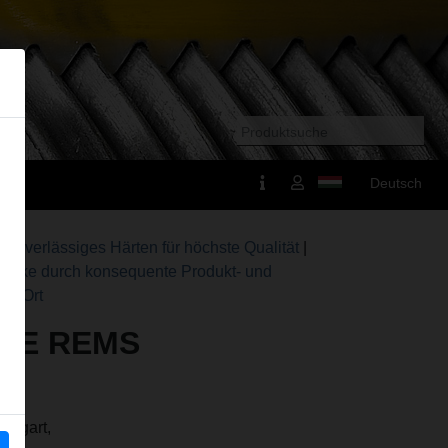
Deutsch
|
Zuverlässiges Härten für höchste Qualität
|
tärke durch konsequente Produkt- und
or Ort
DIE REMS
ttgart,