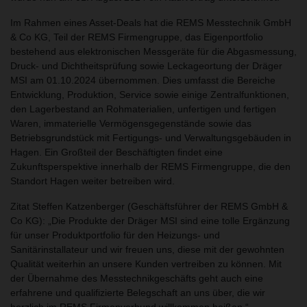
Im Rahmen eines Asset-Deals hat die REMS Messtechnik GmbH
& Co KG, Teil der REMS Firmengruppe, das Eigenportfolio
bestehend aus elektronischen Messgeräte für die Abgasmessung,
Druck- und Dichtheitsprüfung sowie Leckageortung der Dräger
MSI am 01.10.2024 übernommen. Dies umfasst die Bereiche
Entwicklung, Produktion, Service sowie einige Zentralfunktionen,
den Lagerbestand an Rohmaterialien, unfertigen und fertigen
Waren, immaterielle Vermögensgegenstände sowie das
Betriebsgrundstück mit Fertigungs- und Verwaltungsgebäuden in
Hagen. Ein Großteil der Beschäftigten findet eine
Zukunftsperspektive innerhalb der REMS Firmengruppe, die den
Standort Hagen weiter betreiben wird.
Zitat Steffen Katzenberger (Geschäftsführer der REMS GmbH &
Co KG):
Die Produkte der Dräger MSI sind eine tolle Ergänzung
für unser Produktportfolio für den Heizungs- und
Sanitärinstallateur und wir freuen uns, diese mit der gewohnten
Qualität weiterhin an unsere Kunden vertreiben zu können. Mit
der Übernahme des Messtechnikgeschäfts geht auch eine
erfahrene und qualifizierte Belegschaft an uns über, die wir
herzlich im REMS Firmenverbund willkommen heißen.