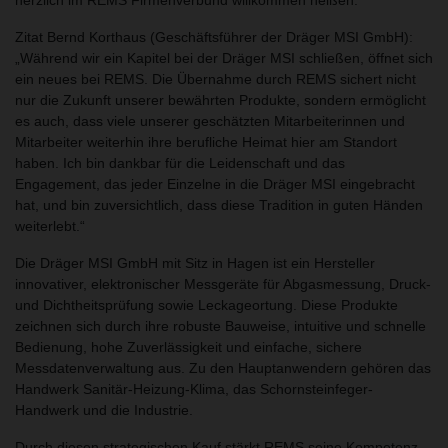
Zitat Bernd Korthaus (Geschäftsführer der Dräger MSI GmbH):
Während wir ein Kapitel bei der Dräger MSI schließen, öffnet sich
ein neues bei REMS. Die Übernahme durch REMS sichert nicht
nur die Zukunft unserer bewährten Produkte, sondern ermöglicht
es auch, dass viele unserer geschätzten Mitarbeiterinnen und
Mitarbeiter weiterhin ihre berufliche Heimat hier am Standort
haben. Ich bin dankbar für die Leidenschaft und das
Engagement, das jeder Einzelne in die Dräger MSI eingebracht
hat, und bin zuversichtlich, dass diese Tradition in guten Händen
weiterlebt.
Die Dräger MSI GmbH mit Sitz in Hagen ist ein Hersteller
innovativer, elektronischer Messgeräte für Abgasmessung, Druck-
und Dichtheitsprüfung sowie Leckageortung. Diese Produkte
zeichnen sich durch ihre robuste Bauweise, intuitive und schnelle
Bedienung, hohe Zuverlässigkeit und einfache, sichere
Messdatenverwaltung aus. Zu den Hauptanwendern gehören das
Handwerk Sanitär-Heizung-Klima, das Schornsteinfeger-
Handwerk und die Industrie.
Durch diesen strategischen Kauf stärkt REMS seine Kompetenz