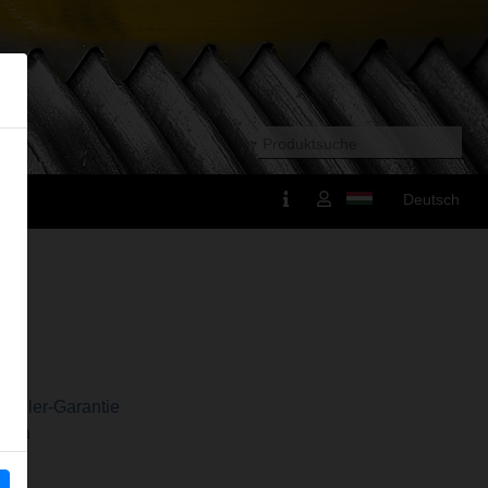
Deutsch
r
steller-Garantie
tten