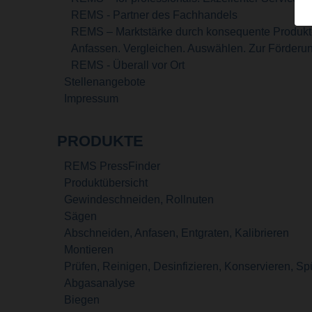
REMS - Partner des Fachhandels
REMS – Marktstärke durch konsequente Produkt- 
Anfassen. Vergleichen. Auswählen. Zur Förder
REMS - Überall vor Ort
Stellenangebote
Impressum
PRODUKTE
REMS PressFinder
Produktübersicht
Gewindeschneiden, Rollnuten
Sägen
Abschneiden, Anfasen, Entgraten, Kalibrieren
Montieren
Prüfen, Reinigen, Desinfizieren, Konservieren, Sp
Abgasanalyse
Biegen