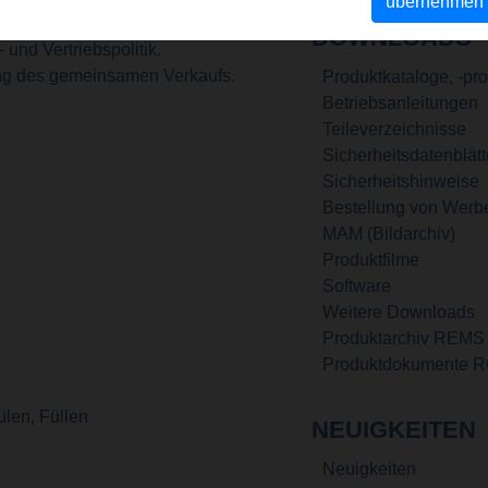
übernehmen
DOWNLOADS
und Vertriebspolitik.
ung des gemeinsamen Verkaufs.
Produktkataloge, -pr
Betriebsanleitungen
Teileverzeichnisse
Sicherheitsdatenblätt
Sicherheitshinweise
Bestellung von Werb
MAM (Bildarchiv)
Produktfilme
Software
Weitere Downloads
Produktarchiv REMS
Produktdokumente 
ülen, Füllen
NEUIGKEITEN
Neuigkeiten