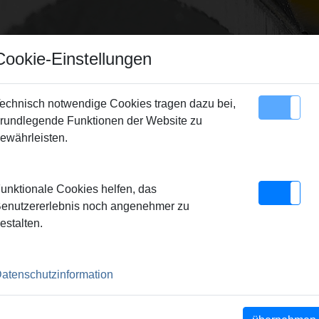
Cookie-Einstellungen
echnisch notwendige Cookies tragen dazu bei,
rundlegende Funktionen der Website zu
Sitemap
Kontakt
ewährleisten.
unktionale Cookies helfen, das
enutzererlebnis noch angenehmer zu
SERVICE
estalten.
Inspektion, Reparatu
Verlängerung der Her
atenschutzinformation
EMS Qualitätsprodukte.
Kundendienstwerkstä
Altgeräterücknahme
erall vor Ort.