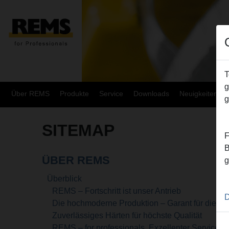
T
g
Über REMS
Produkte
Service
Downloads
Neuigkeiten
g
SITEMAP
F
B
ÜBER REMS
g
Überblick
REMS – Fortschritt ist unser Antrieb
D
Die hochmoderne Produktion – Garant für die R
Zuverlässiges Härten für höchste Qualität
REMS – for professionals. Exzellenter Service. Üb