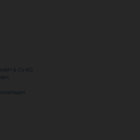
GmbH & Co KG
tten
eunterlagen